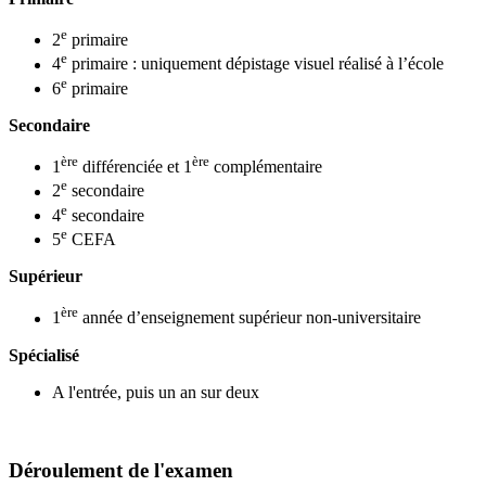
e
2
primaire
e
4
primaire : uniquement dépistage visuel réalisé à l’école
e
6
primaire
Secondaire
ère
ère
1
différenciée et 1
complémentaire
e
2
secondaire
e
4
secondaire
e
5
CEFA
Supérieur
ère
1
année d’enseignement supérieur non-universitaire
Spécialisé
A l'entrée, puis un an sur deux
Déroulement de l'examen