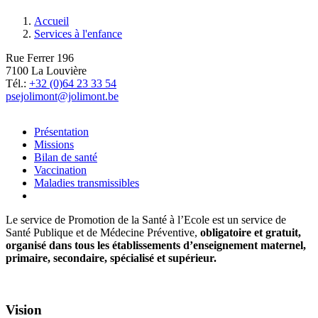
Accueil
Services à l'enfance
Fil
d'Ariane
Rue Ferrer 196
7100 La Louvière
Tél.:
+32 (0)64 23 33 54
psejolimont@jolimont.be
Présentation
Missions
Bilan de santé
Vaccination
Maladies transmissibles
Le service de Promotion de la Santé à l’Ecole est un service de
Santé Publique et de Médecine Préventive,
obligatoire et gratuit,
organisé dans tous les établissements d’enseignement maternel,
primaire, secondaire, spécialisé et supérieur.
Vision