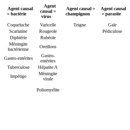
Agent
Agent causal
Agent causal =
Agent causal
causal =
= bactérie
champignon
= parasite
virus
Coqueluche
Varicelle
Teigne
Gale
Scarlatine
Rougeole
Pédiculose
Diphtérie
Rubéole
Méningite
Oreillons
bactérienne
Gastro-
Gastro-entérites
entérites
Tuberculose
Hépatite A
Méningite
Impétigo
virale
Poliomyélite